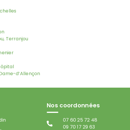
chelles
on
u, Terranjou
menier
Hôpital
e-Dame-d’Allençon
Nos coordonnées
din
07 60 25 72 48
09 70 17 29 63