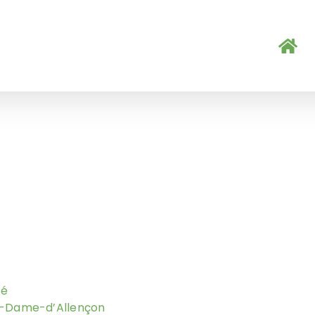
cé
re-Dame-d’Allençon